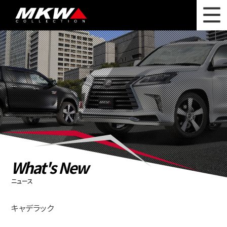
WHAT'S NEW
ニュース
WHEEL LINEUP
ホイールラインナップ
OTHER PRODUCT
関連製品
PHOTO GALLERY
フォトギャラリー
CATALOG
カタログ請求
What's New
PRIVACY POLICY
個人情報保護方針
ニュース
RECRUIT
採用情報
キャデラック
COMPANY
会社情報