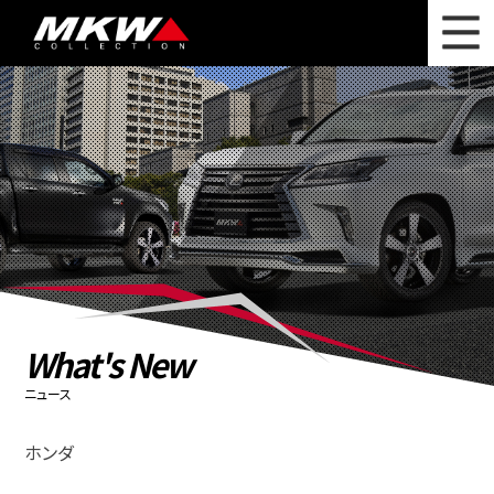
WHAT'S NEW
ニュース
WHEEL LINEUP
ホイールラインナップ
OTHER PRODUCT
関連製品
PHOTO GALLERY
フォトギャラリー
CATALOG
カタログ請求
What's New
PRIVACY POLICY
個人情報保護方針
ニュース
RECRUIT
採用情報
ホンダ
COMPANY
会社情報