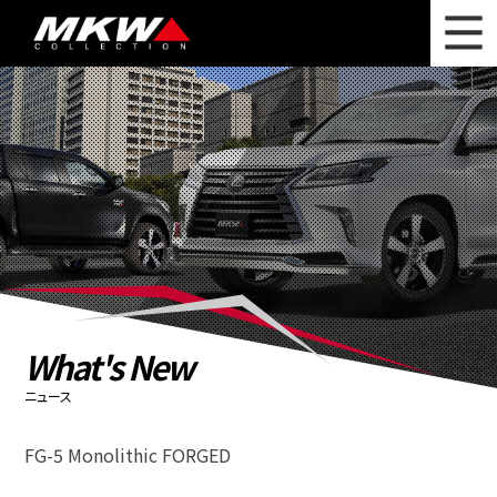
WHAT'S NEW
ニュース
WHEEL LINEUP
ホイールラインナップ
OTHER PRODUCT
関連製品
PHOTO GALLERY
フォトギャラリー
CATALOG
カタログ請求
What's New
PRIVACY POLICY
個人情報保護方針
ニュース
RECRUIT
採用情報
FG-5 Monolithic FORGED
COMPANY
会社情報