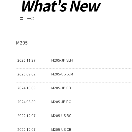
What's New
ニュース
M205
2025.11.27
M205-JP SLM
2025.09.02
M205-US SLM
2024.10.09
M205-JP CB
2024.08.30
M205-JP BC
2022.12.07
M205-US BC
2022.12.07
M205-US CB