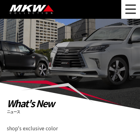
WHAT'S NEW
ニュース
WHEEL LINEUP
ホイールラインナップ
OTHER PRODUCT
関連製品
PHOTO GALLERY
フォトギャラリー
CATALOG
カタログ請求
What's New
PRIVACY POLICY
個人情報保護方針
ニュース
RECRUIT
採用情報
shop's exclusive color
COMPANY
会社情報