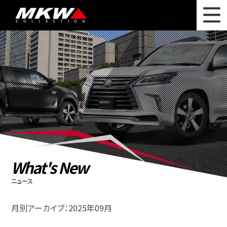
WHAT'S NEW
ニュース
WHEEL LINEUP
ホイールラインナップ
OTHER PRODUCT
関連製品
PHOTO GALLERY
フォトギャラリー
CATALOG
カタログ請求
What's New
PRIVACY POLICY
個人情報保護方針
ニュース
RECRUIT
採用情報
月別アーカイブ：2025年09月
COMPANY
会社情報