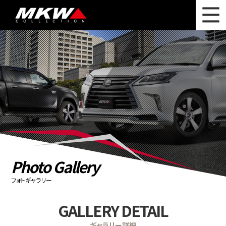
WHAT'S NEW
ニュース
WHEEL LINEUP
ホイールラインナップ
OTHER PRODUCT
関連製品
PHOTO GALLERY
フォトギャラリー
CATALOG
カタログ請求
Photo Gallery
PRIVACY POLICY
個人情報保護方針
フォトギャラリー
RECRUIT
採用情報
GALLERY DETAIL
COMPANY
会社情報
ギャラリー詳細