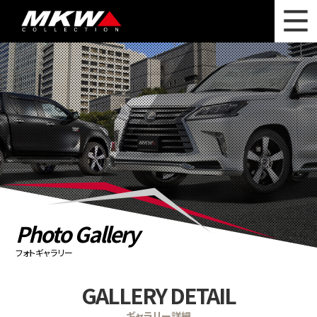
WHAT'S NEW
ニュース
WHEEL LINEUP
ホイールラインナップ
OTHER PRODUCT
関連製品
PHOTO GALLERY
フォトギャラリー
CATALOG
カタログ請求
Photo Gallery
PRIVACY POLICY
個人情報保護方針
フォトギャラリー
RECRUIT
採用情報
GALLERY DETAIL
COMPANY
会社情報
ギャラリー詳細