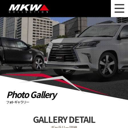
WHAT'S NEW
ニュース
WHEEL LINEUP
ホイールラインナップ
OTHER PRODUCT
関連製品
PHOTO GALLERY
フォトギャラリー
CATALOG
カタログ請求
Photo Gallery
PRIVACY POLICY
個人情報保護方針
フォトギャラリー
RECRUIT
採用情報
GALLERY DETAIL
COMPANY
会社情報
ギャラリー詳細