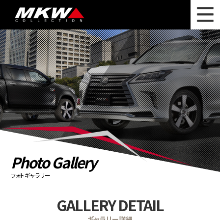
WHAT'S NEW
ニュース
WHEEL LINEUP
ホイールラインナップ
OTHER PRODUCT
関連製品
PHOTO GALLERY
フォトギャラリー
CATALOG
カタログ請求
Photo Gallery
PRIVACY POLICY
個人情報保護方針
フォトギャラリー
RECRUIT
採用情報
GALLERY DETAIL
COMPANY
会社情報
ギャラリー詳細