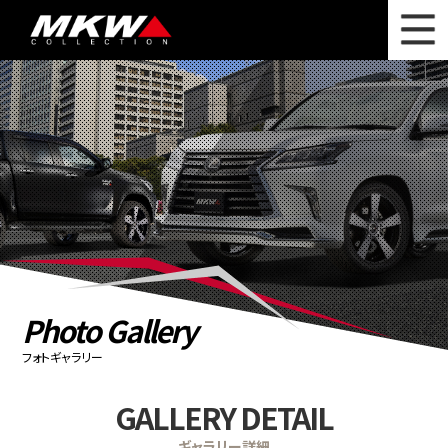
WHAT'S NEW
ニュース
WHEEL LINEUP
ホイールラインナップ
OTHER PRODUCT
関連製品
PHOTO GALLERY
フォトギャラリー
CATALOG
カタログ請求
Photo Gallery
PRIVACY POLICY
個人情報保護方針
フォトギャラリー
RECRUIT
採用情報
GALLERY DETAIL
COMPANY
会社情報
ギャラリー詳細