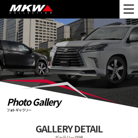
WHAT'S NEW
ニュース
WHEEL LINEUP
ホイールラインナップ
OTHER PRODUCT
関連製品
PHOTO GALLERY
フォトギャラリー
CATALOG
カタログ請求
Photo Gallery
PRIVACY POLICY
個人情報保護方針
フォトギャラリー
RECRUIT
採用情報
GALLERY DETAIL
COMPANY
会社情報
ギャラリー詳細