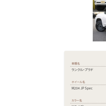
車種名
ランクル・プラド
ホイール名
M204 JP Spec
カラー名