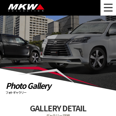
WHAT'S NEW
ニュース
WHEEL LINEUP
ホイールラインナップ
OTHER PRODUCT
関連製品
PHOTO GALLERY
フォトギャラリー
CATALOG
カタログ請求
Photo Gallery
PRIVACY POLICY
個人情報保護方針
フォトギャラリー
RECRUIT
採用情報
GALLERY DETAIL
COMPANY
会社情報
ギャラリー詳細