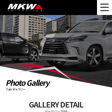
WHAT'S NEW
ニュース
WHEEL LINEUP
ホイールラインナップ
OTHER PRODUCT
関連製品
PHOTO GALLERY
フォトギャラリー
CATALOG
カタログ請求
Photo Gallery
PRIVACY POLICY
個人情報保護方針
フォトギャラリー
RECRUIT
採用情報
GALLERY DETAIL
COMPANY
会社情報
ギャラリー詳細