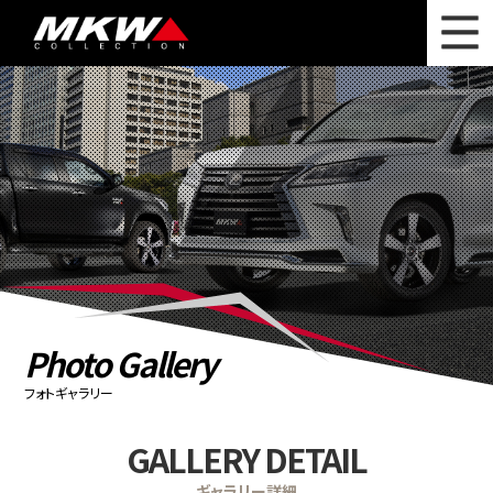
WHAT'S NEW
ニュース
WHEEL LINEUP
ホイールラインナップ
OTHER PRODUCT
関連製品
PHOTO GALLERY
フォトギャラリー
CATALOG
カタログ請求
Photo Gallery
PRIVACY POLICY
個人情報保護方針
フォトギャラリー
RECRUIT
採用情報
GALLERY DETAIL
COMPANY
会社情報
ギャラリー詳細