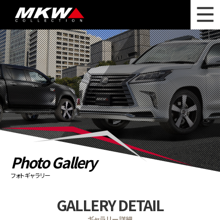
WHAT'S NEW
ニュース
WHEEL LINEUP
ホイールラインナップ
OTHER PRODUCT
関連製品
PHOTO GALLERY
フォトギャラリー
CATALOG
カタログ請求
Photo Gallery
PRIVACY POLICY
個人情報保護方針
フォトギャラリー
RECRUIT
採用情報
GALLERY DETAIL
COMPANY
会社情報
ギャラリー詳細