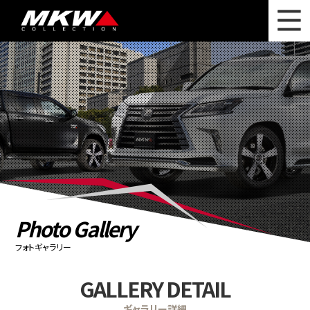
WHAT'S NEW
ニュース
WHEEL LINEUP
ホイールラインナップ
OTHER PRODUCT
関連製品
PHOTO GALLERY
フォトギャラリー
CATALOG
カタログ請求
Photo Gallery
PRIVACY POLICY
個人情報保護方針
フォトギャラリー
RECRUIT
採用情報
GALLERY DETAIL
COMPANY
会社情報
ギャラリー詳細