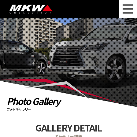
WHAT'S NEW
ニュース
WHEEL LINEUP
ホイールラインナップ
OTHER PRODUCT
関連製品
PHOTO GALLERY
フォトギャラリー
CATALOG
カタログ請求
Photo Gallery
PRIVACY POLICY
個人情報保護方針
フォトギャラリー
RECRUIT
採用情報
GALLERY DETAIL
COMPANY
会社情報
ギャラリー詳細