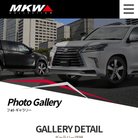
WHAT'S NEW
ニュース
WHEEL LINEUP
ホイールラインナップ
OTHER PRODUCT
関連製品
PHOTO GALLERY
フォトギャラリー
CATALOG
カタログ請求
Photo Gallery
PRIVACY POLICY
個人情報保護方針
フォトギャラリー
RECRUIT
採用情報
GALLERY DETAIL
COMPANY
会社情報
ギャラリー詳細