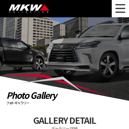
WHAT'S NEW
ニュース
WHEEL LINEUP
ホイールラインナップ
OTHER PRODUCT
関連製品
PHOTO GALLERY
フォトギャラリー
CATALOG
カタログ請求
Photo Gallery
PRIVACY POLICY
個人情報保護方針
フォトギャラリー
RECRUIT
採用情報
GALLERY DETAIL
COMPANY
会社情報
ギャラリー詳細