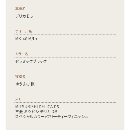
車種名
デリカ D:5
ホイール名
MK-46 M/L+
カラー名
セラミックブラック
投稿者
ゆうさむ 様
メモ
MITSUBISHI DELICA D5
三菱 ミツビシ デリカ D:5
スペシャルカラー/グリーティーフィニッシュ