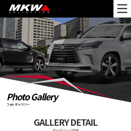
WHAT'S NEW
ニュース
WHEEL LINEUP
ホイールラインナップ
OTHER PRODUCT
関連製品
PHOTO GALLERY
フォトギャラリー
CATALOG
カタログ請求
Photo Gallery
PRIVACY POLICY
個人情報保護方針
フォトギャラリー
RECRUIT
採用情報
GALLERY DETAIL
COMPANY
会社情報
ギャラリー詳細