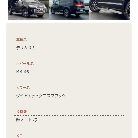
車種名
デリカ D:5
ホイール名
MK-46
カラー名
ダイヤカットグロスブラック
投稿者
輝オート 様
メモ