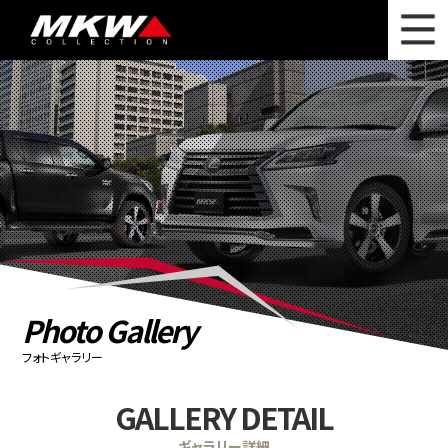
WHAT'S NEW
ニュース
WHEEL LINEUP
ホイールラインナップ
OTHER PRODUCT
関連製品
PHOTO GALLERY
フォトギャラリー
CATALOG
カタログ請求
Photo Gallery
PRIVACY POLICY
個人情報保護方針
フォトギャラリー
RECRUIT
採用情報
GALLERY DETAIL
COMPANY
会社情報
ギャラリー詳細