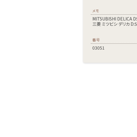
メモ
MITSUBISHI DELICA D
三菱 ミツビシ デリカ D:5
番号
03051