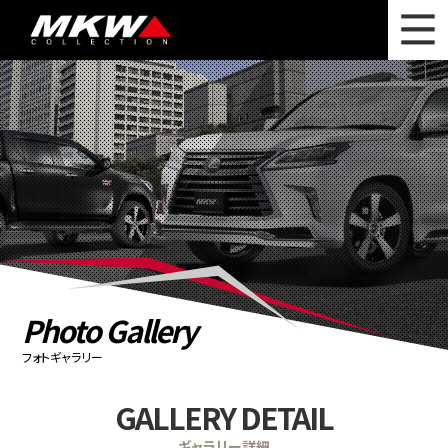
WHAT'S NEW
ニュース
WHEEL LINEUP
ホイールラインナップ
OTHER PRODUCT
関連製品
PHOTO GALLERY
フォトギャラリー
CATALOG
カタログ請求
Photo Gallery
PRIVACY POLICY
個人情報保護方針
フォトギャラリー
RECRUIT
採用情報
GALLERY DETAIL
COMPANY
会社情報
ギャラリー詳細