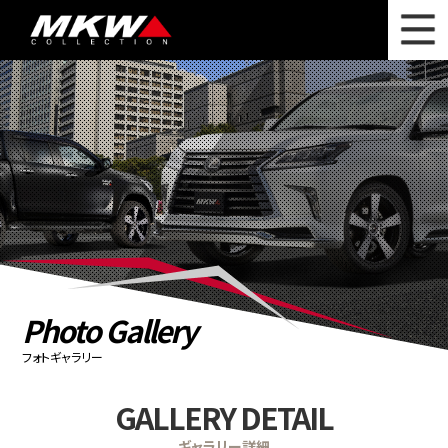
WHAT'S NEW
ニュース
WHEEL LINEUP
ホイールラインナップ
OTHER PRODUCT
関連製品
PHOTO GALLERY
フォトギャラリー
CATALOG
カタログ請求
Photo Gallery
PRIVACY POLICY
個人情報保護方針
フォトギャラリー
RECRUIT
採用情報
GALLERY DETAIL
COMPANY
会社情報
ギャラリー詳細