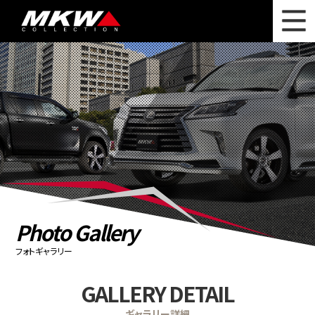
WHAT'S NEW
ニュース
WHEEL LINEUP
ホイールラインナップ
OTHER PRODUCT
関連製品
PHOTO GALLERY
フォトギャラリー
CATALOG
カタログ請求
Photo Gallery
PRIVACY POLICY
個人情報保護方針
フォトギャラリー
RECRUIT
採用情報
GALLERY DETAIL
COMPANY
会社情報
ギャラリー詳細