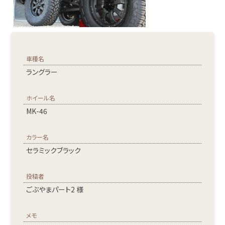
車種名
ラングラー
ホイール名
MK-46
カラー名
セラミックブラック
投稿者
ごぶやまパート2 様
メモ