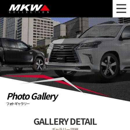
WHAT'S NEW
ニュース
WHEEL LINEUP
ホイールラインナップ
OTHER PRODUCT
関連製品
PHOTO GALLERY
フォトギャラリー
CATALOG
カタログ請求
Photo Gallery
PRIVACY POLICY
個人情報保護方針
フォトギャラリー
RECRUIT
採用情報
GALLERY DETAIL
COMPANY
会社情報
ギャラリー詳細