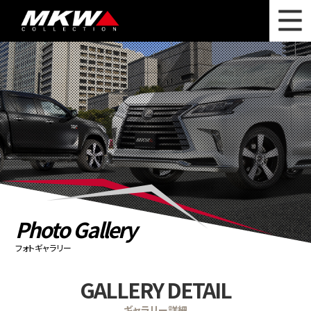
WHAT'S NEW
ニュース
WHEEL LINEUP
ホイールラインナップ
OTHER PRODUCT
関連製品
PHOTO GALLERY
フォトギャラリー
CATALOG
カタログ請求
Photo Gallery
PRIVACY POLICY
個人情報保護方針
フォトギャラリー
RECRUIT
採用情報
GALLERY DETAIL
COMPANY
会社情報
ギャラリー詳細