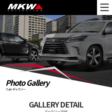
WHAT'S NEW
ニュース
WHEEL LINEUP
ホイールラインナップ
OTHER PRODUCT
関連製品
PHOTO GALLERY
フォトギャラリー
CATALOG
カタログ請求
Photo Gallery
PRIVACY POLICY
個人情報保護方針
フォトギャラリー
RECRUIT
採用情報
GALLERY DETAIL
COMPANY
会社情報
ギャラリー詳細