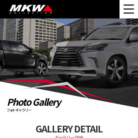
WHAT'S NEW
ニュース
WHEEL LINEUP
ホイールラインナップ
OTHER PRODUCT
関連製品
PHOTO GALLERY
フォトギャラリー
CATALOG
カタログ請求
Photo Gallery
PRIVACY POLICY
個人情報保護方針
フォトギャラリー
RECRUIT
採用情報
GALLERY DETAIL
COMPANY
会社情報
ギャラリー詳細