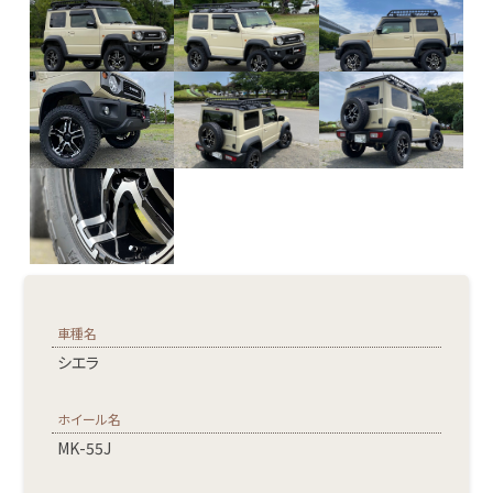
車種名
シエラ
ホイール名
MK-55J