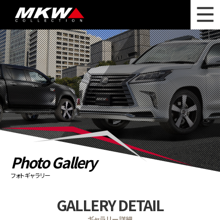
WHAT'S NEW
ニュース
WHEEL LINEUP
ホイールラインナップ
OTHER PRODUCT
関連製品
PHOTO GALLERY
フォトギャラリー
CATALOG
カタログ請求
Photo Gallery
PRIVACY POLICY
個人情報保護方針
フォトギャラリー
RECRUIT
採用情報
GALLERY DETAIL
COMPANY
会社情報
ギャラリー詳細