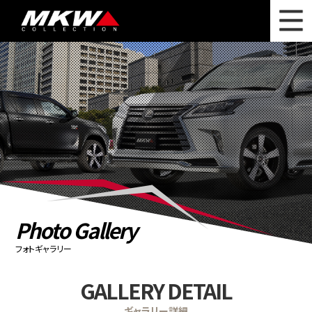
WHAT'S NEW
ニュース
WHEEL LINEUP
ホイールラインナップ
OTHER PRODUCT
関連製品
PHOTO GALLERY
フォトギャラリー
CATALOG
カタログ請求
Photo Gallery
PRIVACY POLICY
個人情報保護方針
フォトギャラリー
RECRUIT
採用情報
GALLERY DETAIL
COMPANY
会社情報
ギャラリー詳細