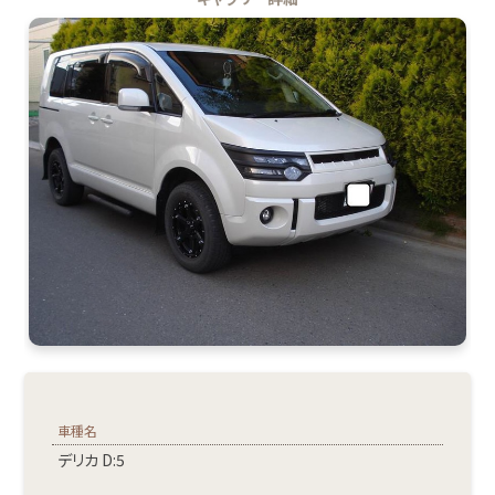
車種名
デリカ D:5