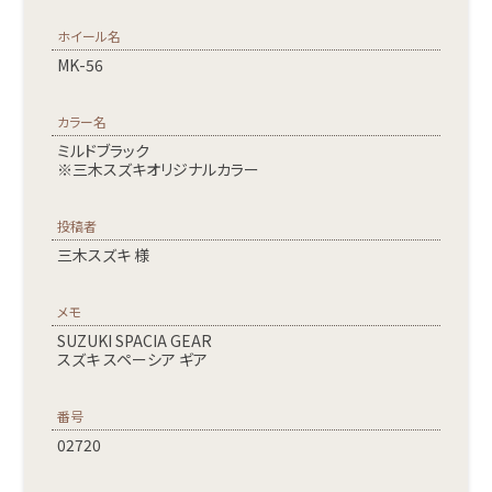
ホイール名
MK-56
カラー名
ミルドブラック
※三木スズキオリジナルカラー
投稿者
三木スズキ 様
メモ
SUZUKI SPACIA GEAR
スズキ スペーシア ギア
番号
02720