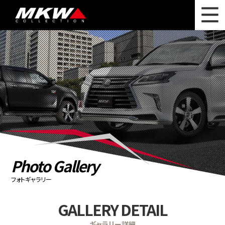
WHAT'S NEW
ニュース
WHEEL LINEUP
ホイールラインナップ
OTHER PRODUCT
関連製品
PHOTO GALLERY
フォトギャラリー
CATALOG
カタログ請求
Photo Gallery
PRIVACY POLICY
個人情報保護方針
フォトギャラリー
RECRUIT
採用情報
GALLERY DETAIL
COMPANY
会社情報
ギャラリー詳細