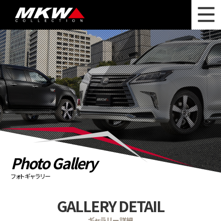
WHAT'S NEW
ニュース
WHEEL LINEUP
ホイールラインナップ
OTHER PRODUCT
関連製品
PHOTO GALLERY
フォトギャラリー
CATALOG
カタログ請求
Photo Gallery
PRIVACY POLICY
個人情報保護方針
フォトギャラリー
RECRUIT
採用情報
GALLERY DETAIL
COMPANY
会社情報
ギャラリー詳細