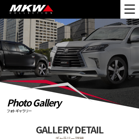
WHAT'S NEW
ニュース
WHEEL LINEUP
ホイールラインナップ
OTHER PRODUCT
関連製品
PHOTO GALLERY
フォトギャラリー
CATALOG
カタログ請求
Photo Gallery
PRIVACY POLICY
個人情報保護方針
フォトギャラリー
RECRUIT
採用情報
GALLERY DETAIL
COMPANY
会社情報
ギャラリー詳細