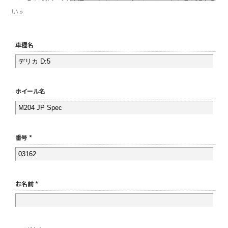
い »
車種名
ホイール名
番号 *
お名前 *