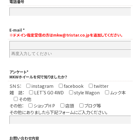
電話番号
E-mail *
※ドメイン指定受信の方はmkw@tristar.co.jpを追加してください。
アンケート*
MKWホイールを何で知りましたか？
ＳＮＳ：
instagram
facebook
twitter
雑 誌：
LET'S GO 4WD
style Wagon
ムック本
その他
その他：
ショップH P
店頭
ブログ等
その他にありましたら下記フォームにご入力ください。
お問い合わせ内容