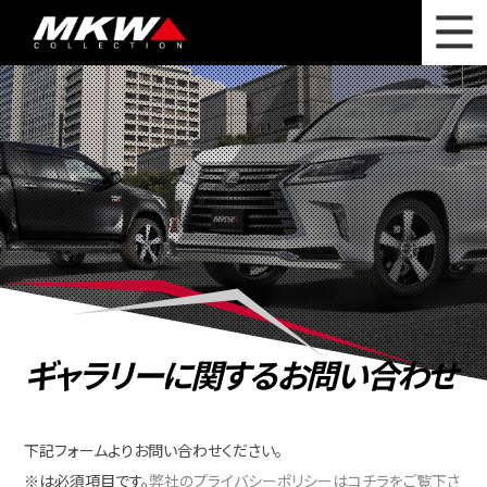
WHAT'S NEW
ニュース
WHEEL LINEUP
ホイールラインナップ
OTHER PRODUCT
関連製品
PHOTO GALLERY
フォトギャラリー
CATALOG
カタログ請求
ギャラリーに関するお問い合わせ
PRIVACY POLICY
個人情報保護方針
RECRUIT
採用情報
下記フォームよりお問い合わせください。
※は必須項目です。
弊社のプライバシーポリシーはコチラをご覧下さ
COMPANY
会社情報