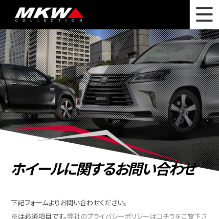
WHAT'S NEW
ニュース
WHEEL LINEUP
ホイールラインナップ
OTHER PRODUCT
関連製品
PHOTO GALLERY
フォトギャラリー
CATALOG
カタログ請求
ホイールに関するお問い合わせ
PRIVACY POLICY
個人情報保護方針
RECRUIT
採用情報
下記フォームよりお問い合わせください。
※は必須項目です。
弊社のプライバシーポリシーはコチラをご覧下さ
COMPANY
会社情報