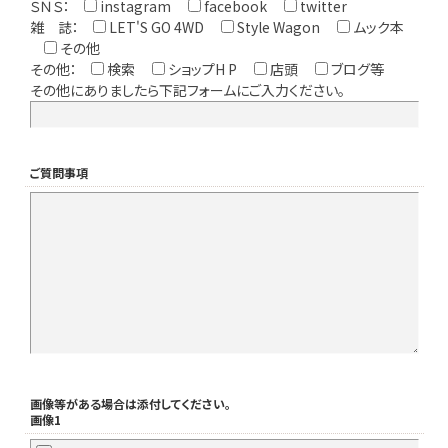
ＳＮＳ：
instagram
facebook
twitter
雑 誌：
LET'S GO 4WD
Style Wagon
ムック本
その他
その他：
検索
ショップH P
店頭
ブログ等
その他にありましたら下記フォームにご入力ください。
ご質問事項
画像等がある場合は添付してください。
画像1