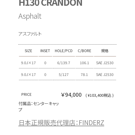
H130 CRANDON
Asphalt
アスファルト
SIZE
INSET
HOLE/PCD
C/BORE
規格
9.0J×17
0
6/139.7
106.1
SAE J2530
9.0J×17
0
5/127
78.1
SAE J2530
￥94,000
PRICE
( ¥103,400税込 )
付属品：センターキャッ
プ
日本正規販売代理店：FINDERZ