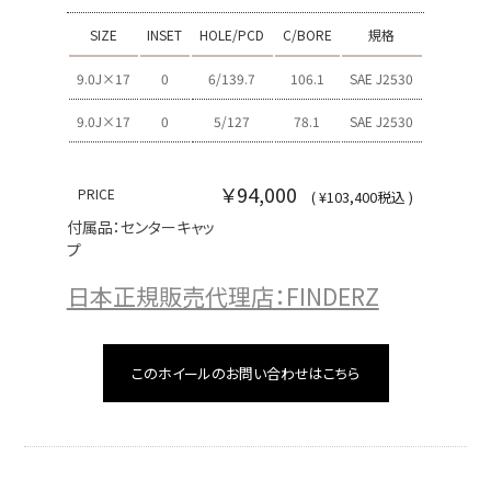
SIZE
INSET
HOLE/PCD
C/BORE
規格
9.0J×17
0
6/139.7
106.1
SAE J2530
9.0J×17
0
5/127
78.1
SAE J2530
￥94,000
PRICE
( ¥103,400税込 )
付属品：センターキャッ
プ
日本正規販売代理店：FINDERZ
このホイールのお問い合わせはこちら