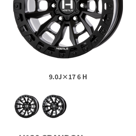
9.0J×17 6 H