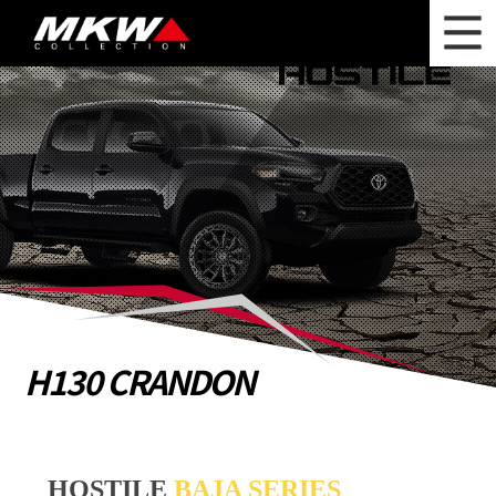
WHAT'S NEW
ニュース
WHEEL LINEUP
ホイールラインナップ
OTHER PRODUCT
関連製品
PHOTO GALLERY
フォトギャラリー
CATALOG
カタログ請求
H130 CRANDON
PRIVACY POLICY
個人情報保護方針
RECRUIT
採用情報
HOSTILE
BAJA SERIES
COMPANY
会社情報