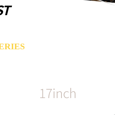
ST
ERIES
17inch