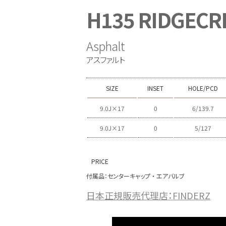
H135 RIDGECR
Asphalt
アスファルト
SIZE
INSET
HOLE/PCD
9.0J×17
0
6/139.7
9.0J×17
0
5/127
PRICE
付属品：センターキャップ ・ エアバルブ
日本正規販売代理店：FINDERZ