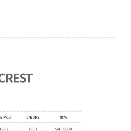
CREST
LE/PCD
C/BORE
規格
139.7
106.1
SAE J2530