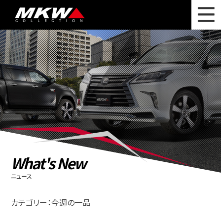
WHAT'S NEW
ニュース
WHEEL LINEUP
ホイールラインナップ
OTHER PRODUCT
関連製品
PHOTO GALLERY
フォトギャラリー
CATALOG
カタログ請求
What's New
PRIVACY POLICY
個人情報保護方針
ニュース
RECRUIT
採用情報
カテゴリー：今週の一品
COMPANY
会社情報