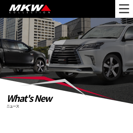
WHAT'S NEW
ニュース
WHEEL LINEUP
ホイールラインナップ
OTHER PRODUCT
関連製品
PHOTO GALLERY
フォトギャラリー
CATALOG
カタログ請求
What's New
PRIVACY POLICY
個人情報保護方針
ニュース
RECRUIT
採用情報
COMPANY
会社情報