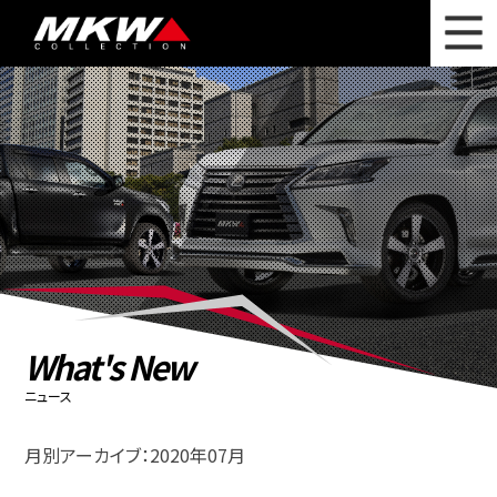
WHAT'S NEW
ニュース
WHEEL LINEUP
ホイールラインナップ
OTHER PRODUCT
関連製品
PHOTO GALLERY
フォトギャラリー
CATALOG
カタログ請求
What's New
PRIVACY POLICY
個人情報保護方針
ニュース
RECRUIT
採用情報
月別アーカイブ：2020年07月
COMPANY
会社情報