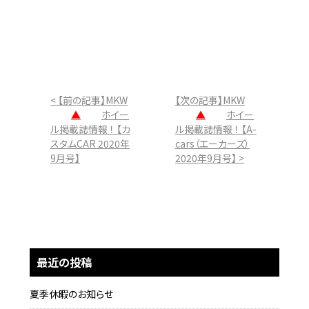
< 【前の記事】MKW
【次の記事】MKW
▲
ホイー
▲
ホイー
ル掲載誌情報 ！ 【カ
ル掲載誌情報 ！ 【A-
スタムCAR 2020年
cars（エーカーズ）
9月号】
2020年9月号】 >
最近の投稿
夏季休暇のお知らせ