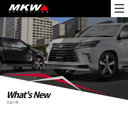
WHAT'S NEW
ニュース
WHEEL LINEUP
ホイールラインナップ
OTHER PRODUCT
関連製品
PHOTO GALLERY
フォトギャラリー
CATALOG
カタログ請求
What's New
PRIVACY POLICY
個人情報保護方針
ニュース
RECRUIT
採用情報
COMPANY
会社情報