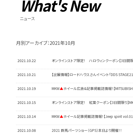
What's New
ニュース
月別アーカイブ：2021年10月
2021.10.22
オンラインストア限定！ ハロウィンクーポン【3日間限り
2021.10.21
【出展情報】ロードハウスさんイベント「DDS STAGE21
2021.10.19
MKW
▲
ホイール広告&記事掲載誌情報！【MITSUBISHI D
2021.10.15
オンラインストア限定！ 紅葉クーポン【3日間限り】MKW
2021.10.14
MKW
▲
ホイール記事掲載誌情報！【Jeep spirit vol.01 
2021.10.08
2021 群馬パーツショー（GPS）本日より開催！！