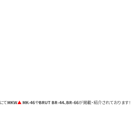
」にて
MKW
▲
MK-46
や
BRUT BR-44、BR-66
が掲載・紹介されております！