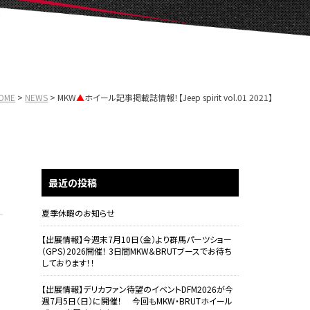
OME
NEWS
MKW
▲
ホイール記事掲載誌情報！【Jeep spirit vol.01 2021】
最近の投稿
夏季休暇のお知らせ
【出展情報】今週末7月10日（金）より群馬パーツショー
（GPS）2026開催！ 3日間MKW＆BRUTブースでお待ち
しております！！
【出展情報】デリカファン待望のイベントDFM2026が今
週7月5日（日）に開催！ 今回もMKW・BRUTホイール