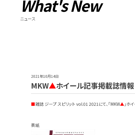
What's New
ニュース
2021年10月14日
MKW
▲
ホイール記事掲載誌情報！【Jeep
■
雑誌 ジープ スピリット vol.01 2021にて、「MKW
▲
」ホ
表紙