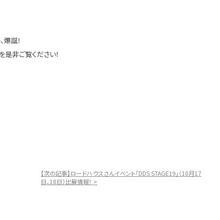
、爆誕！
リー感を是非ご覧ください！
【次の記事】ロードハウスさんイベント「DDS STAGE19」（10月17
日、18日）出展情報！ >