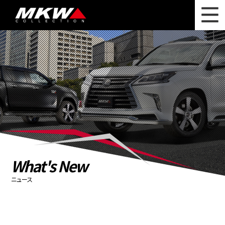
WHAT'S NEW
ニュース
WHEEL LINEUP
ホイールラインナップ
OTHER PRODUCT
関連製品
PHOTO GALLERY
フォトギャラリー
CATALOG
カタログ請求
What's New
PRIVACY POLICY
個人情報保護方針
ニュース
RECRUIT
採用情報
COMPANY
会社情報