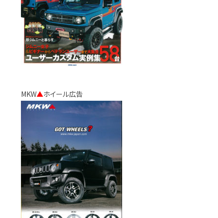
MKW
▲
ホイール広告