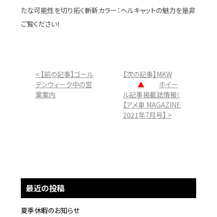
たな可能性を切り拓く斬新カラー：ヘルキャットの魅力を是非
ご覧ください！
< 【前の記事】ゴール
【次の記事】MKW
デンウィーク中の営
▲
ホイー
業案内
ル記事掲載誌情報！
【アメ車 MAGAZINE
2021年7月号】 >
最近の投稿
夏季休暇のお知らせ