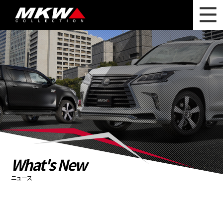
WHAT'S NEW
ニュース
WHEEL LINEUP
ホイールラインナップ
OTHER PRODUCT
関連製品
PHOTO GALLERY
フォトギャラリー
CATALOG
カタログ請求
What's New
PRIVACY POLICY
個人情報保護方針
ニュース
RECRUIT
採用情報
COMPANY
会社情報