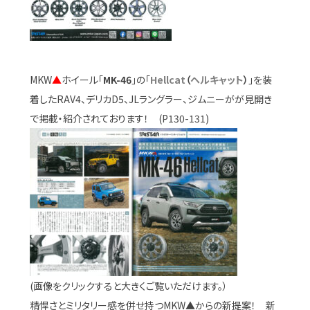
MKW
▲
ホイール「
MK-46
」の「
Hellcat
（
ヘルキャット
）
」を装
着したRAV4、デリカD5、JLラングラー、ジムニーがが見開き
で掲載・紹介されております！ (P130-131)
(画像をクリックすると大きくご覧いただけます。）
精悍さとミリタリー感を併せ持つMKW▲からの新提案！ 新