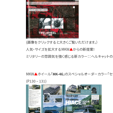
(画像をクリックすると大きくご覧いただけます。）
人気・サイズを拡大するMKW
▲
からの新提案！
ミリタリーの雰囲気を強く感じる新カラー：：ヘルキャット
MKW
▲
ホイール「
MK-46
」のスペシャルオーダーカラー「
(P130 – 131)