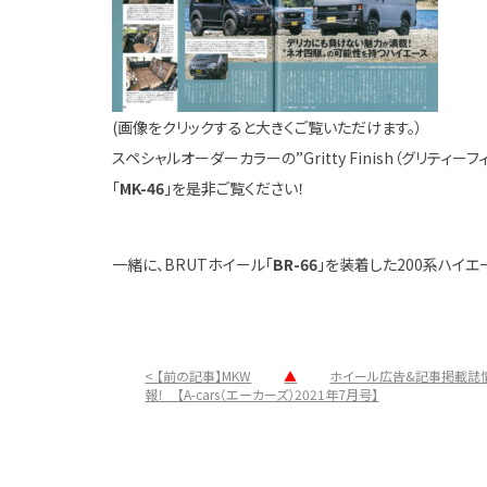
(画像をクリックすると大きくご覧いただけます。）
スペシャルオーダーカラーの”Gritty Finish（グリティーフ
「
MK-46
」を是非ご覧ください！
一緒に、BRUTホイール「
BR-66
」を装着した200系ハイ
< 【前の記事】MKW
▲
ホイール広告&記事掲載誌
報！ 【A-cars（エーカーズ）2021年7月号】