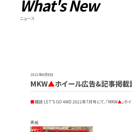
What's New
ニュース
2021年6月8日
MKW
▲
ホイール広告&記事掲載誌情報
■
雑誌 LET’S GO 4WD 2021年7月号にて、「MKW
▲
」ホ
表紙