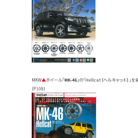
MKW
▲
ホイール「
MK-46
」の「
Hellcat
（
ヘルキャット
）
」を
(P108)