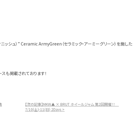
ィニッシュ）” Ceramic ArmyGreen（セラミック・アーミーグリーン）を施した
エースも掲載されております！
情
【次の記事】MKW▲ × BRUT ホイールジャム 第2回開催！！
7/10(土)-11(日) 2Days >